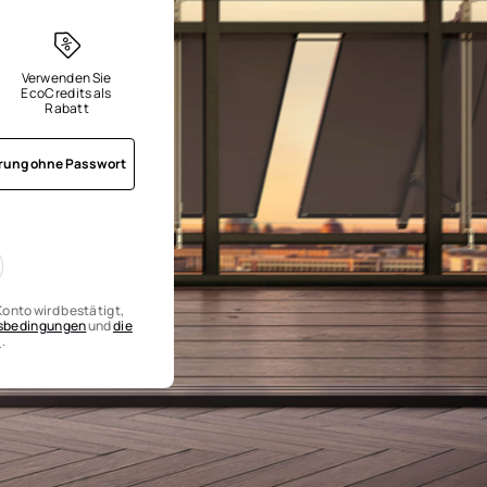
Verwenden Sie 
EcoCredits als 
Rabatt
erung ohne Passwort
onto wird bestätigt,
gsbedingungen
und
die
n
.