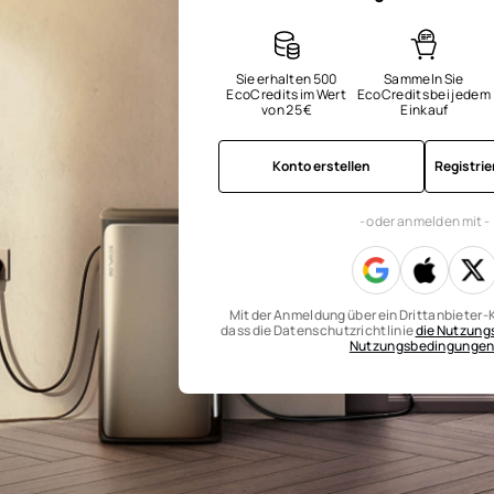
Sie erhalten 500 
Sammeln Sie 
EcoCredits im Wert 
EcoCredits bei jedem 
von 25 €
Einkauf
Konto erstellen
Registri
- oder anmelden mit -
Mit der Anmeldung über ein Drittanbieter-K
dass die Datenschutzrichtlinie
die Nutzun
Nutzungsbedingunge