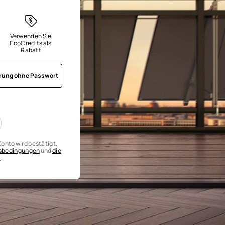
Verwenden Sie 
EcoCredits als 
Rabatt
erung ohne Passwort
onto wird bestätigt,
gsbedingungen
und
die
n
.