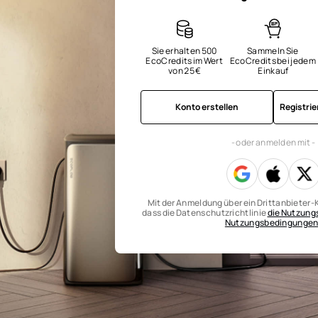
Sie erhalten 500 
Sammeln Sie 
EcoCredits im Wert 
EcoCredits bei jedem 
von 25 €
Einkauf
Konto erstellen
Registri
- oder anmelden mit -
Mit der Anmeldung über ein Drittanbieter-K
dass die Datenschutzrichtlinie
die Nutzun
Nutzungsbedingunge