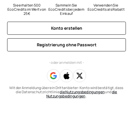
Sie erhalten 500 
Sammeln Sie 
Verwenden Sie 
EcoCredits im Wert von 
EcoCredits bei jedem 
EcoCredits als Rabatt
25 €
Einkauf
Konto erstellen
Registrierung ohne Passwort
- oder anmelden mit -
Mit der Anmeldung über ein Drittanbieter-Konto wird bestätigt, dass
die Datenschutzrichtlinie
die Nutzungsbedingungen
und
die
Nutzungsbedingungen
.