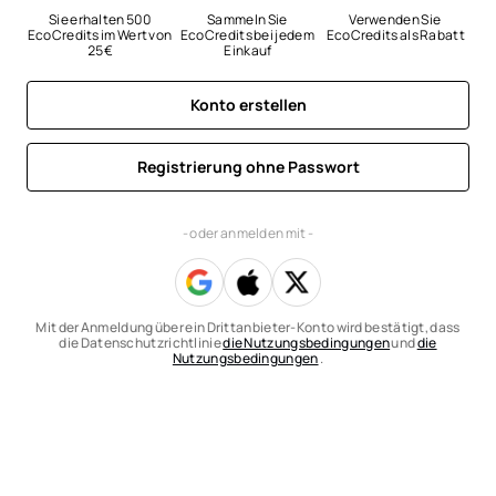
Sie erhalten 500 
Sammeln Sie 
Verwenden Sie 
EcoCredits im Wert von 
EcoCredits bei jedem 
EcoCredits als Rabatt
25 €
Einkauf
Konto erstellen
Registrierung ohne Passwort
- oder anmelden mit -
Mit der Anmeldung über ein Drittanbieter-Konto wird bestätigt, dass
die Datenschutzrichtlinie
die Nutzungsbedingungen
und
die
Nutzungsbedingungen
.