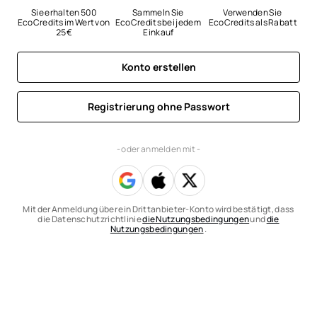
Sie erhalten 500 
Sammeln Sie 
Verwenden Sie 
EcoCredits im Wert von 
EcoCredits bei jedem 
EcoCredits als Rabatt
25 €
Einkauf
Konto erstellen
Registrierung ohne Passwort
- oder anmelden mit -
Mit der Anmeldung über ein Drittanbieter-Konto wird bestätigt, dass
die Datenschutzrichtlinie
die Nutzungsbedingungen
und
die
Nutzungsbedingungen
.