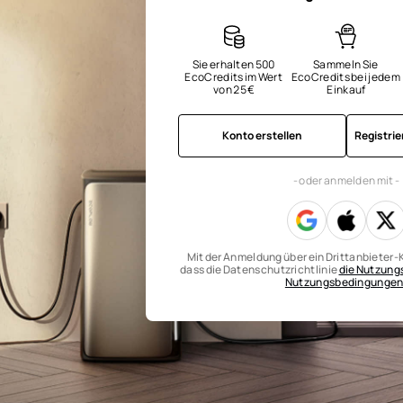
Sie erhalten 500 
Sammeln Sie 
EcoCredits im Wert 
EcoCredits bei jedem 
von 25 €
Einkauf
Konto erstellen
Registri
- oder anmelden mit -
Mit der Anmeldung über ein Drittanbieter-K
dass die Datenschutzrichtlinie
die Nutzun
Nutzungsbedingunge