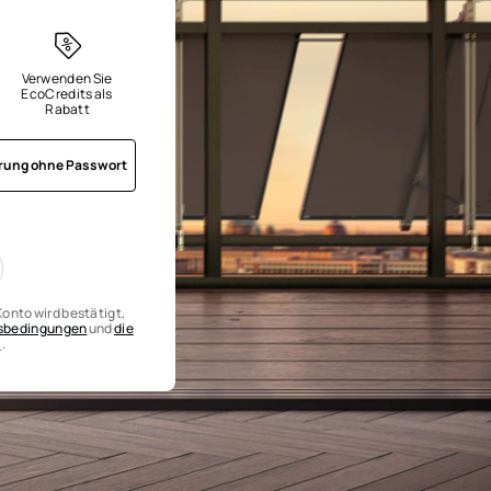
Verwenden Sie 
EcoCredits als 
Rabatt
erung ohne Passwort
onto wird bestätigt,
gsbedingungen
und
die
n
.