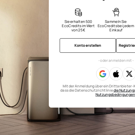
Sie erhalten 500 
Sammeln Sie 
EcoCredits im Wert 
EcoCredits bei jedem 
von 25 €
Einkauf
Konto erstellen
Registri
- oder anmelden mit -
Mit der Anmeldung über ein Drittanbieter-K
dass die Datenschutzrichtlinie
die Nutzun
Nutzungsbedingunge