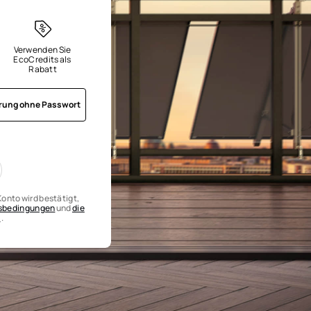
Verwenden Sie 
EcoCredits als 
Rabatt
erung ohne Passwort
onto wird bestätigt,
gsbedingungen
und
die
n
.