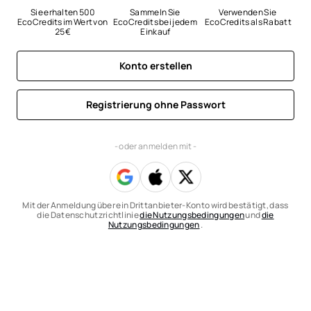
Sie erhalten 500 
Sammeln Sie 
Verwenden Sie 
EcoCredits im Wert von 
EcoCredits bei jedem 
EcoCredits als Rabatt
25 €
Einkauf
Konto erstellen
Registrierung ohne Passwort
- oder anmelden mit -
Mit der Anmeldung über ein Drittanbieter-Konto wird bestätigt, dass
die Datenschutzrichtlinie
die Nutzungsbedingungen
und
die
Nutzungsbedingungen
.