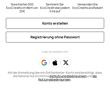
Sie erhalten 500 
Sammeln Sie 
Verwenden Sie 
EcoCredits im Wert von 
EcoCredits bei jedem 
EcoCredits als Rabatt
25 €
Einkauf
Konto erstellen
Registrierung ohne Passwort
- oder anmelden mit -
Mit der Anmeldung über ein Drittanbieter-Konto wird bestätigt, dass
die Datenschutzrichtlinie
die Nutzungsbedingungen
und
die
Nutzungsbedingungen
.