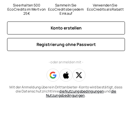
Sie erhalten 500 
Sammeln Sie 
Verwenden Sie 
EcoCredits im Wert von 
EcoCredits bei jedem 
EcoCredits als Rabatt
25 €
Einkauf
Konto erstellen
Registrierung ohne Passwort
- oder anmelden mit -
Mit der Anmeldung über ein Drittanbieter-Konto wird bestätigt, dass
die Datenschutzrichtlinie
die Nutzungsbedingungen
und
die
Nutzungsbedingungen
.