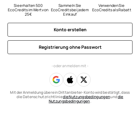
Sie erhalten 500 
Sammeln Sie 
Verwenden Sie 
EcoCredits im Wert von 
EcoCredits bei jedem 
EcoCredits als Rabatt
25 €
Einkauf
Konto erstellen
Registrierung ohne Passwort
- oder anmelden mit -
Mit der Anmeldung über ein Drittanbieter-Konto wird bestätigt, dass
die Datenschutzrichtlinie
die Nutzungsbedingungen
und
die
Nutzungsbedingungen
.