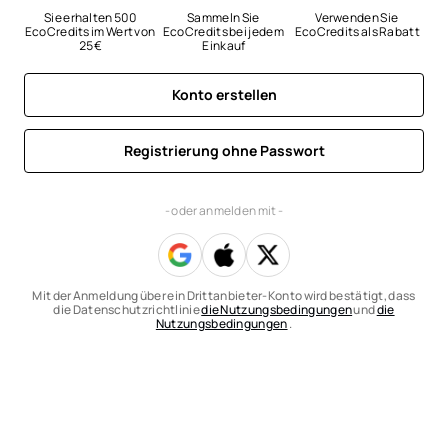
Sie erhalten 500 
Sammeln Sie 
Verwenden Sie 
EcoCredits im Wert von 
EcoCredits bei jedem 
EcoCredits als Rabatt
25 €
Einkauf
Konto erstellen
Registrierung ohne Passwort
- oder anmelden mit -
Mit der Anmeldung über ein Drittanbieter-Konto wird bestätigt, dass
die Datenschutzrichtlinie
die Nutzungsbedingungen
und
die
Nutzungsbedingungen
.