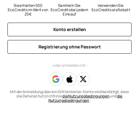
Sie erhalten 500 
Sammeln Sie 
Verwenden Sie 
EcoCredits im Wert von 
EcoCredits bei jedem 
EcoCredits als Rabatt
25 €
Einkauf
Konto erstellen
Registrierung ohne Passwort
- oder anmelden mit -
Mit der Anmeldung über ein Drittanbieter-Konto wird bestätigt, dass
die Datenschutzrichtlinie
die Nutzungsbedingungen
und
die
Nutzungsbedingungen
.