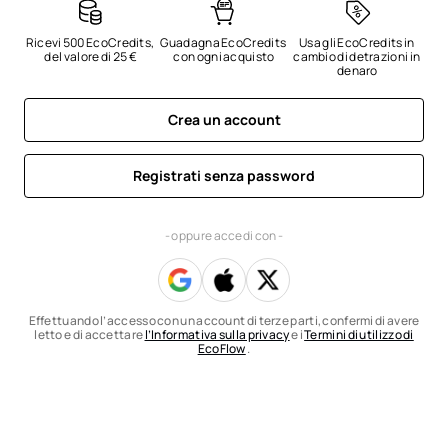
Ricevi 500 EcoCredits, 
Guadagna EcoCredits 
Usa gli EcoCredits in 
del valore di 25 €
con ogni acquisto
cambio di detrazioni in 
denaro
Crea un account
Registrati senza password
- oppure accedi con -
Effettuando l’accesso con un account di terze parti, confermi di avere
letto e di accettare
l’Informativa sulla privacy
e i
Termini di utilizzo di
EcoFlow
.