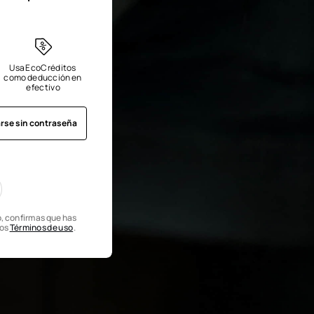
Usa EcoCréditos 
como deducción en 
efectivo
arse sin contraseña
o, confirmas que has
los
Términos de uso
.