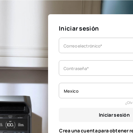
Iniciar sesión
Correo electrónico*
Contraseña*
Mexico
¿Olv
Iniciar sesión
Crea una cuenta para obtener 