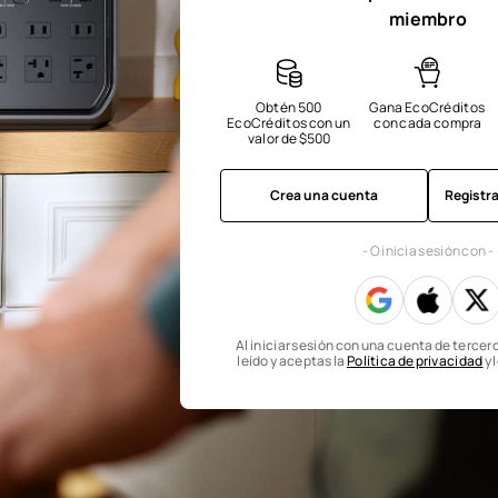
miembro
Obtén 500 
Gana EcoCréditos 
EcoCréditos con un 
con cada compra
valor de $500
Crea una cuenta
Registr
- O inicia sesión con -
Al iniciar sesión con una cuenta de tercer
leído y aceptas la
Política de privacidad
y 