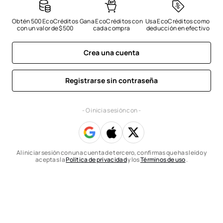
Obtén 500 EcoCréditos 
Gana EcoCréditos con 
Usa EcoCréditos como 
con un valor de $500
cada compra
deducción en efectivo
Crea una cuenta
Registrarse sin contraseña
- O inicia sesión con -
Al iniciar sesión con una cuenta de tercero, confirmas que has leído y
aceptas la
Política de privacidad
y los
Términos de uso
.