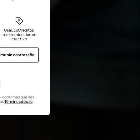
Usa EcoCréditos 
como deducción en 
efectivo
arse sin contraseña
o, confirmas que has
los
Términos de uso
.