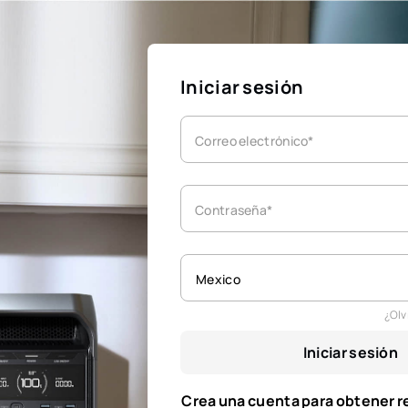
Iniciar sesión
Correo electrónico*
Contraseña*
Mexico
¿Olv
Iniciar sesión
Crea una cuenta para obtener 