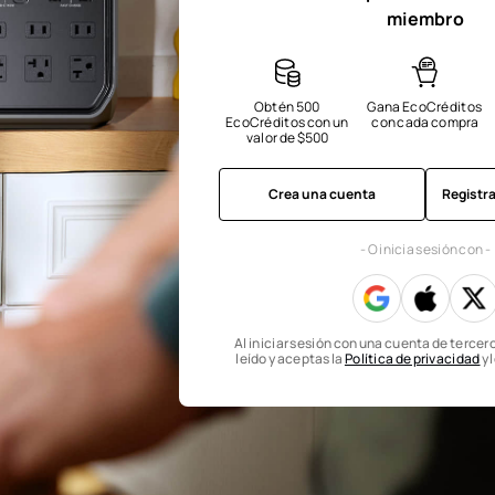
miembro
Obtén 500 
Gana EcoCréditos 
EcoCréditos con un 
con cada compra
valor de $500
Crea una cuenta
Registr
- O inicia sesión con -
Al iniciar sesión con una cuenta de tercer
leído y aceptas la
Política de privacidad
y 