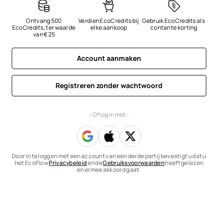
Ontvang 500 
Verdien EcoCredits bij 
Gebruik EcoCredits als 
EcoCredits, ter waarde 
elke aankoop
contante korting
van €25
Account aanmaken
Registreren zonder wachtwoord
- Of log in met -
Door in te loggen met een account van een derde partij bevestigt u dat u
het EcoFlow
Privacybeleid
en de
Gebruiksvoorwaarden
heeft gelezen
en ermee akkoord gaat.