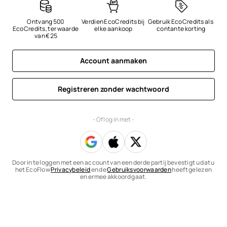
Ontvang 500 
Verdien EcoCredits bij 
Gebruik EcoCredits als 
EcoCredits, ter waarde 
elke aankoop
contante korting
van €25
Account aanmaken
Registreren zonder wachtwoord
- Of log in met -
Door in te loggen met een account van een derde partij bevestigt u dat u
het EcoFlow
Privacybeleid
en de
Gebruiksvoorwaarden
heeft gelezen
en ermee akkoord gaat.