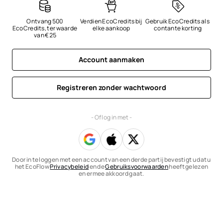
Ontvang 500 
Verdien EcoCredits bij 
Gebruik EcoCredits als 
EcoCredits, ter waarde 
elke aankoop
contante korting
van €25
Account aanmaken
Registreren zonder wachtwoord
- Of log in met -
Door in te loggen met een account van een derde partij bevestigt u dat u
het EcoFlow
Privacybeleid
en de
Gebruiksvoorwaarden
heeft gelezen
en ermee akkoord gaat.