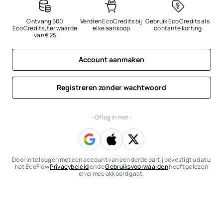
Ontvang 500 
Verdien EcoCredits bij 
Gebruik EcoCredits als 
EcoCredits, ter waarde 
elke aankoop
contante korting
van €25
Account aanmaken
Registreren zonder wachtwoord
- Of log in met -
Door in te loggen met een account van een derde partij bevestigt u dat u
het EcoFlow
Privacybeleid
en de
Gebruiksvoorwaarden
heeft gelezen
en ermee akkoord gaat.